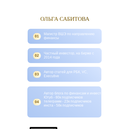
ОЛЬГА САБИТОВА
Магистр ВШЭ ‌по направлению
01
финансы
Частный инвестор, на бирже с
02
2014 года
Автор статей для РБК, VC,
03
Executive
Автор блога по финансам и инвестициям
Ютуб - 80к подписчиков
телеграмм - 23к подписчиков
04
инста - 58к подписчиков