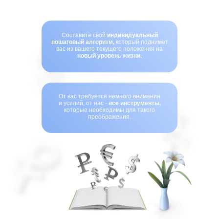
Составите свой
индивидуальный
пошаговый алгоритм,
который поднимет
вас из вашего текущего положения на
новый уровень жизни.
От вас требуется немного внимания
и усилий, от нас -
все инструменты,
которые необходимы для такого
преображения.