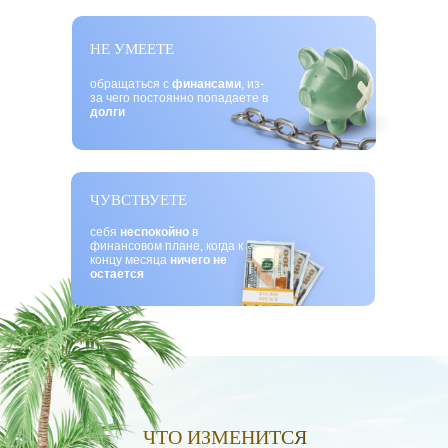
НЕ УМЕЕТЕ
обращаться с
финансами
, из-
за чего постоянно попадаете в
долги
ЧУВСТВУЕТЕ
себя
неспокойно
в
финансовом плане, когда к
концу месяца
ничего не
остается
ЧТО ИЗМЕНИТСЯ