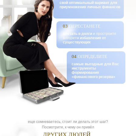
свой оптимальный вариант для
приумножения личных финансов
03
ПЕРЕСТАНЕТЕ
влезать в долги
и простроите
алгоритм
избавления от
существующих
04
ОПРЕДЕЛИТЕ
самые выгодные для Вас
инструменты
формирования
«финансового резерва»
еще сомневаетесь, стоит ли делать этот шаг?
Посмотрите, к чему он привёл
ДРУГИХ ЛЮДЕЙ