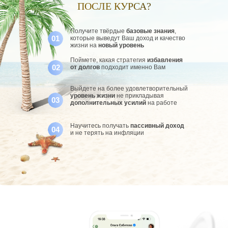
ПОСЛЕ КУРСА?
Получите твёрдые
базовые знания
,
01
которые выведут Ваш доход и качество
жизни на
новый уровень
Поймете, какая стратегия
избавления
02
от долгов
подходит именно Вам
Выйдете на более удовлетворительный
уровень жизни
не прикладывая
03
дополнительных усилий
на работе
Научитесь получать
пассивный доход
04
и не терять на инфляции