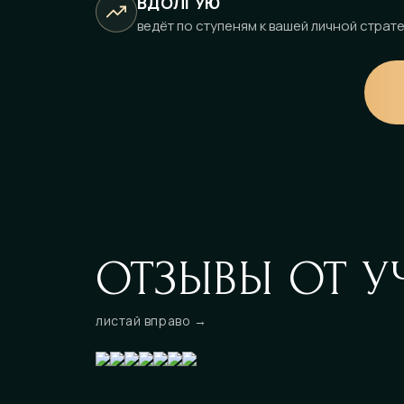
ВДОЛГУЮ
ведёт по ступеням к вашей личной страте
ОТЗЫВЫ ОТ У
листай вправо →