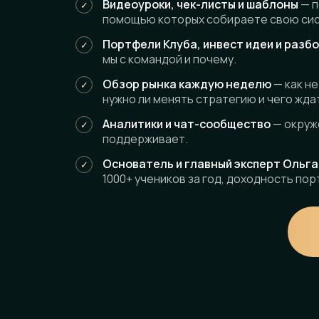
Видеоуроки, чек-листы и шаблоны
— п
помощью которых собираете свою сис
Портфели Клуба, инвест идеи и разб
мы с командой и почему.
Обзор рынка каждую неделю
— как не
нужно ли менять стратегию и чего жда
Аналитики и чат-сообщество
— окруж
поддерживает.
Основатель и главный эксперт Ольг
1000+ учеников за год, доходность по