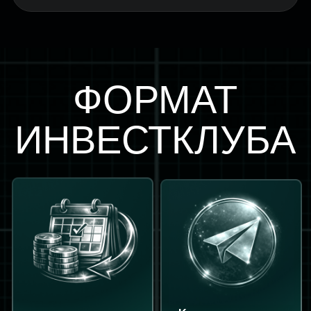
А ТАКЖЕ:
Ежедневная аналитика
Разборы компаний
Инвестиционные идеи
ЧТО ВАС ЖДЁТ
База разборов
компаний
с экспертным мнением от аналитиков.
В этой ветке мы прописываем ближайшую
цель на 12 месяцев