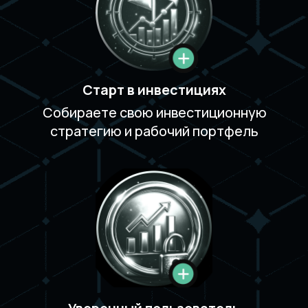
Создадите надежную
Сформируете л
финансовую систему и
стратегию и на
научитесь эффективно
портфель из ра
использовать налоговые вычеты
минимальным р
и льготы. Разберетесь в сути
в балансировке
инвестиций и начнете осознанно
легальной экон
наращивать капитал без лишних
помощью ИИС.
рисков.
КАЖДУЮ
НЕДЕЛЮ В
КЛУБЕ ВАС
ЖДУТ: