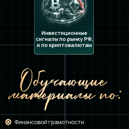
в виде видеоуроков, чек-листов
и конспектов
Cертификаты
о прохождении каждого курса, эфиры
с приглашенными спикерами и чат
с другими участниками
КОМУ ПОДХОДИТ