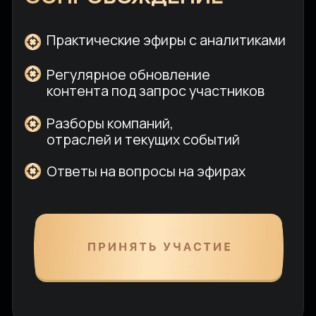
Инвестиционные
сигналы по рынку РФ,
и по криптовалютам
Финансовой грамотности
Работе с фондовым рынком
Налогам
ИИС
Криптовалюте
Техническому анализу
Зарубежному рынку
Фьючерсам