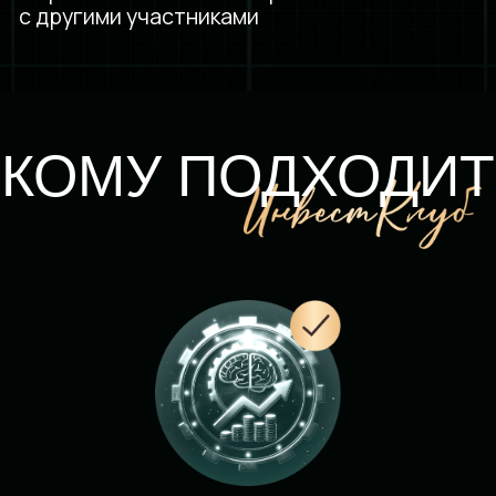
Обучила инвестированию
более
1000 человек
за последний год
Магистр ВШЭ
по направлению
«Финансы»
Инвестиционный блогер с аудиторией
более 290 тыс. подписчиков
Средняя
годовая доходность от 20% в
валюте
со сниженной волатильностью
Приглашённый
эксперт Т- Инвестиции,
Альфа Инвестиций, Финама
и других
крупных форумов