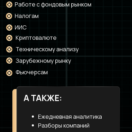
Тем,
кто хочет
не просто научиться
инвестировать,
а понимать всю
систему
Новичкам
и инвесторам без стабильных
результатов и доходности