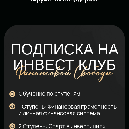
ВСЕ АНАЛИТИКИ
КОМАНДЫ
это реальные и действующие
практики с многолетним опытом
работы и впечатляющими
результатами. Получите их опыт,
поддержку в доступном и понятном
виде в рамках нашего клуба.