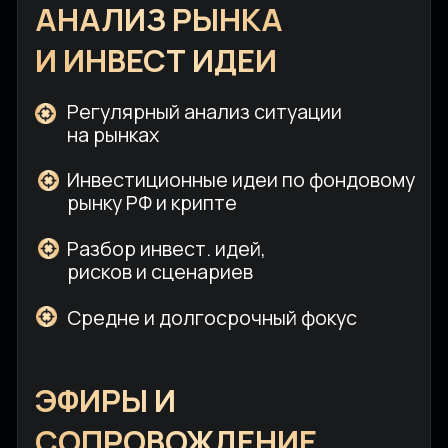
Канал с ветками
Подписка
в Telegram
ежемесячная
Доступ к
Прямая линия
портфелю Клуба
с аналитиками