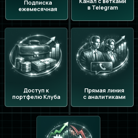
Инвестиционные
идеи на долгосрок
с фундаментальным и техническим
обоснаванием для покупки
(РФ и Криптовалюта)
Подробный
разбор компаний
со взглядом нашей команды. Там вы
получите вердикт: покупать, держать
или продавать.
Обучающие
материалы