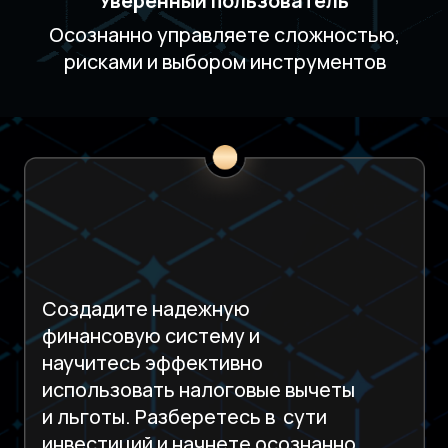
АНАЛИЗ РЫНКА
И ИНВЕСТ ИДЕИ
Регулярный анализ ситуации
на рынках
Инвестиционные идеи по фондовому
рынку РФ и крипте
Разбор инвест. идей,
рисков и сценариев
Средне и долгосрочный фокус
ЭФИРЫ И
СОПРОВОЖДЕНИЕ
Практические эфиры с аналитиками
Регулярное обновление
контента под запрос участников
Разборы компаний,