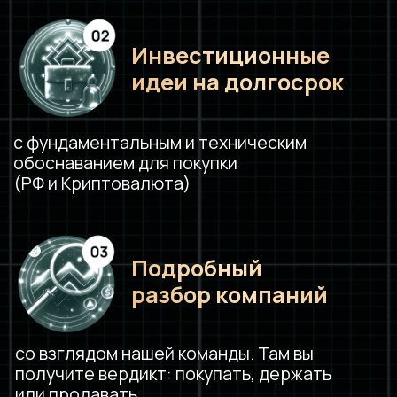
Обучение по ступеням
1 Ступень: Финансовая грамотность
и личная финансовая система
2 Ступень: Старт в инвестициях
3 Ступень: Уверенный пользователь
Анализ рынка и инвест. идеи
Эфиры и сопровождение
Подписка ежемесячная
Канал с ветками в телеграмме
Доступ к портфелю Клуба
Доступ ко всем ступеням
на платформе GetCourse
Регулярное обновление контента
под запросы участников
Еженедельный разбор компаний